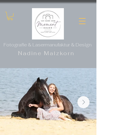
Fotografie &
Lasermanufaktur
& Design
Nadine Malzkorn