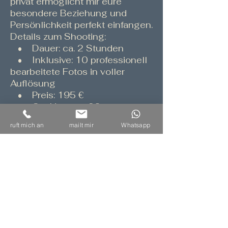
privat ermöglicht mir eure
besondere Beziehung und
Persönlichkeit perfekt einfangen.
Details zum Shooting:
• Dauer: ca. 2 Stunden
• Inklusive: 10 professionell
bearbeitete Fotos in voller
Auflösung
• Preis: 195 €
• Ort: Umkreis 20 km um
27432 – keine Anfahrtskosten
ruft mich an
mailt mir
Whatsapp
• Online Galerie: Nach dem
Shooting erhaltet ihr alle Bilder
in einer Galerie, in der ihr eure
Lieblingsfotos auswählen könnt
– selbstverständlich können
auch mehr als 10 Fotos gewählt
werden
Ob Portrait, Action-Aufnahmen
oder besondere Momente im